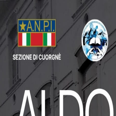
📅
Eventi
📍
Punti di interesse
✏️
Segnala evento
Registrati
Accedi
📅
Eventi
📍
Punti di interesse
✏️
Segnala evento
👤
Registrati
🔐
Accedi
Home
/
Punti di Interesse
/
Museo etnografico
Altro
Museo etnografico
📍
Pont-Canavese
•
Piemonte
Il Museo etnografico di Pont-Canavese offre uno sguardo sulla vita e le
Il Museo etnografico di Pont-Canavese è dedicato alla conservazione e al
quotidiana e le attività lavorative del passato.
Il museo è un punto di riferimento per chi desidera approfondire la stor