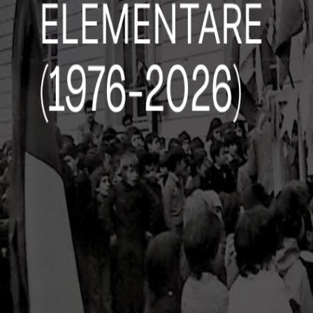
Visita il sito →
🏛️
Periodo Storico
null
✉️
Email
null
Altri luoghi da visitare a
Pont-Canavese
Altro
Torre Ferranda
La Torre Ferranda è una storica torre medievale situata nel comune d
Altro