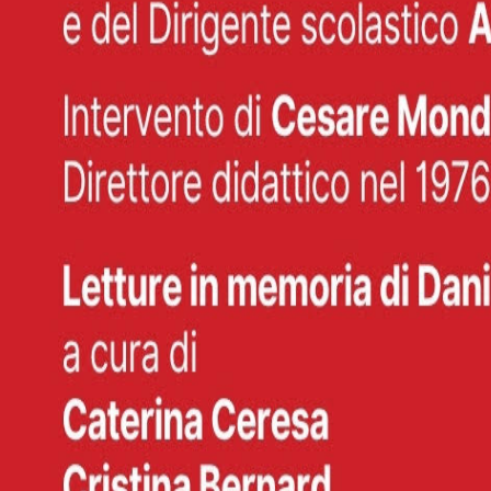
←
Torna ai punti di interesse
Il portale di riferimento per scoprire eventi, sagre, concerti e tutte le at
Un supplemento di
Navigazione
Eventi
Punti di interesse
Comuni
Articoli
Servizi