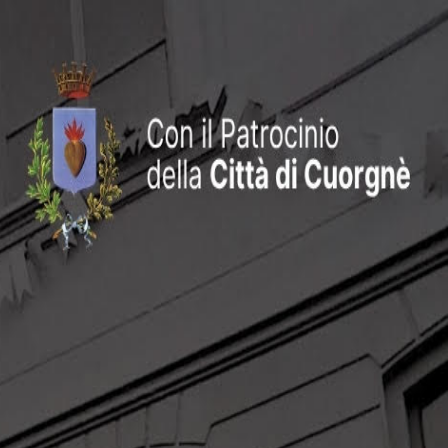
ossono esplorare una vasta collezione di oggetti che raccontano la vita
la vita rurale e artigianale della regione.