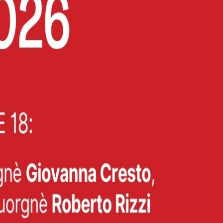
sie Resistenti
tituzione.
ldo Peno
mostra documentaria.