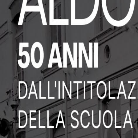
📍
Indirizzo
Via Carlo Alberto, 10085 Pont-Canavese, TO, Italia
Pont-Canavese
(TO)
🕐
Orari di apertura
Aperto su prenotazione. Contattare per maggiori dettagli.
📞
Telefono
+39.0124.85484
🌐
Sito Web