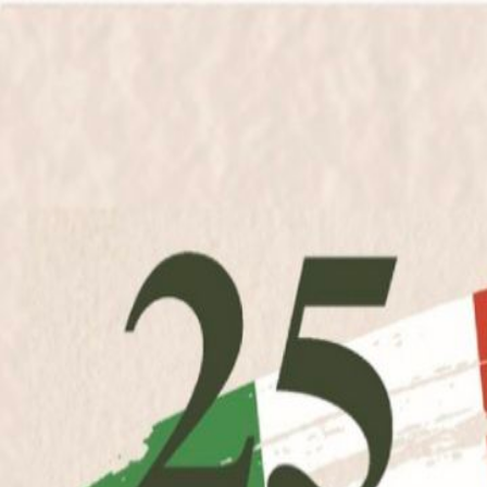
📅
Eventi
📍
Punti di interesse
✏️
Segnala evento
Registrati
Accedi
📅
Eventi
📍
Punti di interesse
✏️
Segnala evento
👤
Registrati
🔐
Accedi
Home
/
Punti di Interesse
/
Chiesa della Santissima Trinita'
Altro
Chiesa della Santissima Trinita'
📍
Cuorgnè
•
Piemonte
La Chiesa della Santissima Trinità è un luogo di culto storico situato 
La Chiesa della Santissima Trinità di Cuorgnè è un esempio di architettu
locale. È un luogo di raccoglimento e spiritualità, aperto ai visitatori d
📍