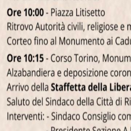
←
Torna ai punti di interesse
Il portale di riferimento per scoprire eventi, sagre, concerti e tutte le at
Un supplemento di
Navigazione
Eventi
Punti di interesse
Comuni
Articoli
Servizi