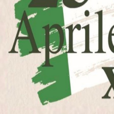
Indirizzo
Via Milite Ignoto, 10082 Cuorgnè, Torino
Cuorgnè
(TO)
🕐
Orari di apertura
Aperta durante le funzioni religiose e su richiesta.
🏛️
Periodo Storico
XVII secolo
Altri luoghi da visitare a
Cuorgnè
Altro