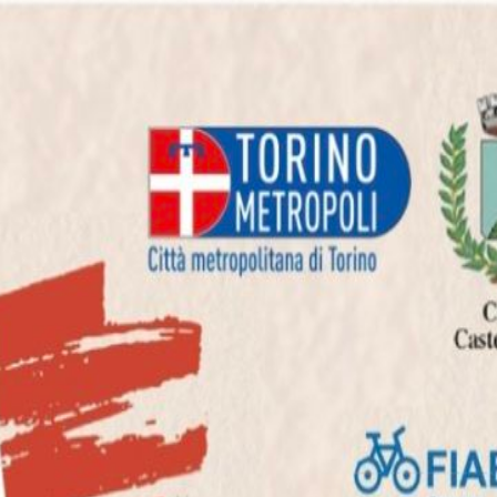
nel cuore di Cuorgnè.
ra religiosa piemontese. Situata nel centro storico, la chiesa è caratter
urante le funzioni religiose.