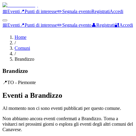
📅
Eventi
📍
Punti di interesse
✏️
Segnala evento
Registrati
Accedi
📅
Eventi
📍
Punti di interesse
✏️
Segnala evento
👤
Registrati
🔐
Accedi
Home
/
Comuni
/
Brandizzo
Brandizzo
📍
TO
- Piemonte
Eventi a
Brandizzo
Al momento non ci sono eventi pubblicati per questo comune.
Non abbiamo ancora eventi confermati a
Brandizzo
. Torna a
visitarci nei prossimi giorni o esplora gli eventi degli altri comuni del
Canavese.